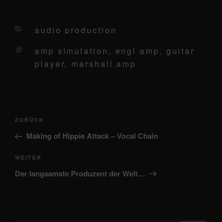
kategorien
audio production
schlagwörter
amp simulation
,
engl amp
,
guitar
player
,
marshall amp
Beitragsnavigation
Vorheriger
ZURÜCK
Beitrag
Making of Hippie Attack – Vocal Chain
Nächster
WEITER
Beitrag
Der langsamste Produzent der Welt…