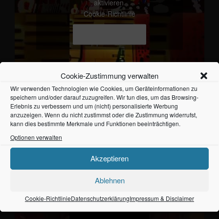
aktivieren
Cookie-Richtlinie
Ich stimme zu
Cookie-Zustimmung verwalten
Wir verwenden Technologien wie Cookies, um Geräteinformationen zu
speichern und/oder darauf zuzugreifen. Wir tun dies, um das Browsing-
Erlebnis zu verbessern und um (nicht) personalisierte Werbung
anzuzeigen. Wenn du nicht zustimmst oder die Zustimmung widerrufst,
kann dies bestimmte Merkmale und Funktionen beeinträchtigen.
Optionen verwalten
Klicke auf "Ich stimme zu", um Youtube zu
aktivieren
Akzeptieren
Cookie-Richtlinie
Ablehnen
Ich stimme zu
Cookie-Richtlinie
Datenschutzerklärung
Impressum & Disclaimer