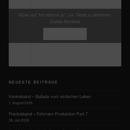
Klicke auf "Ich stimme zu", um Tiktok zu aktivieren
@frankieband
neuer Track von mir. mal wieder
Cookie-Richtlinie
den Kopf freikriegen
#Ostsee
#Fehmarn
♬
Originalton - Frankie
Ich stimme zu
NEUESTE BEITRÄGE
frankieband – Ballade vom einfachen Leben
1. August 2026
Frankieband – Fehmarn Produktion Part 7
29. Juli 2026