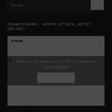
Suchen
Suche
nach:
FRANKIEBAND – HIPPIE ATTACK (JETZT
ONLINE)
@frankieband
kleine Werbung in eigener Sache
vor dem 13.08. „Auf der Brücke nach
Klicke auf "Ich stimme zu", um Tiktok zu aktivieren
Fehmarn - frankieband“ Release, gibts schon die
Cookie-Richtlinie
neue Version von Hippie Attack
#frankieband
Ich stimme zu
#hippieattack
#musicproduction
#distrokid
♬
Originalton - Frankie