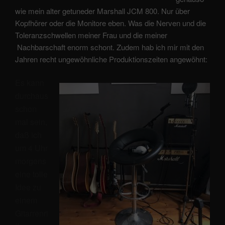
wie mein alter getuneder Marshall JCM 800. Nur über
Kopfhörer oder die Monitore eben. Was die Nerven und die
Toleranzschwellen meiner Frau und die meiner
Nachbarschaft enorm schont. Zudem hab ich mir mit den
Jahren recht ungewöhnliche Produktionszeiten angewöhnt:
Es kann
durchaus
schon
mal sein,
daß ich
um 4 Uhr
morgens
eine tolle
Idee zu
einem
Gitarrenri