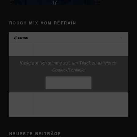
ROUGH MIX VOM REFRAIN
Klicke auf "Ich stimme zu", um Tiktok zu aktivieren
@frankieband
neuer Track von mir. mal wieder
Cookie-Richtlinie
den Kopf freikriegen
#Ostsee
#Fehmarn
♬
Originalton - Frankie
Ich stimme zu
NEUESTE BEITRÄGE