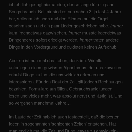
ich ehrlich gesagt niemanden, der so lange für ein paar
Songs brauch. Bei mir sind es nun schon 3, ja fast 4 Jahre
her, seitdem ich noch mal den Riemen auf die Orgel
geschmissen und ein paar Lieder geschrieben habe.
Immer
kam irgendetwas dazwischen.
Immer
musste irgendetwas
Dringenderes sofort erledigt werden.
Immer
traten andere
Dinge in den Vordergrund und duldeten keinen Aufschub.
Aber so ist nun mal das Leben, denk ich. Wir alle
unterliegen einem gewissen Algorithmus, der uns zuweilen
erlaubt Dinge zu tun, die uns wirklich erfreuen und
interessieren. Für den Rest der Zeit gilt jedoch Rechnungen
bezahlen, Formulare ausfüllen, Gebrauchsanleitungen
lesen und vieles mehr, was absolut nervt und lästig ist. Und
so vergehen manchmal Jahre…
Im Laufe der Zeit hab ich auch festgestellt, daß die besten
Ideen in sogenannten ‘schlechten Zeiten’ entstehen. Hat
man endlich mal die Zeit und Ruhe, etwas zu entwickeln-