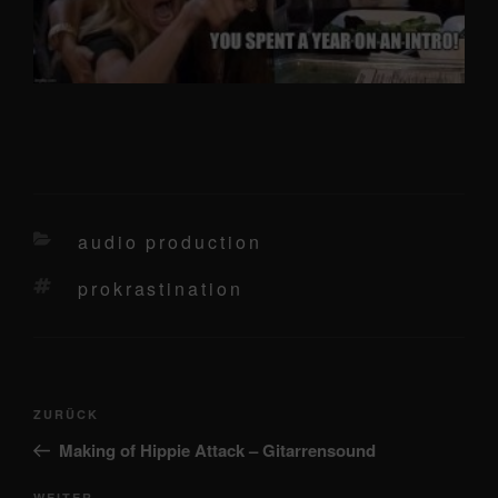
kategorien
audio production
schlagwörter
prokrastination
Beitragsnavigation
Vorheriger
ZURÜCK
Beitrag
Making of Hippie Attack – Gitarrensound
WEITER