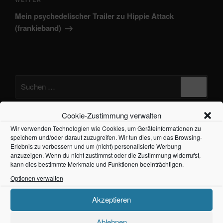
Nächster
Beitrag
Mein psychedelischer Trailer zu Hippie Attack
(frankieband)
Suchen
Suche
nach:
Cookie-Zustimmung verwalten
FRANKIEBAND – HIPPIE ATTACK (JETZT
Wir verwenden Technologien wie Cookies, um Geräteinformationen zu
ONLINE)
speichern und/oder darauf zuzugreifen. Wir tun dies, um das Browsing-
Erlebnis zu verbessern und um (nicht) personalisierte Werbung
anzuzeigen. Wenn du nicht zustimmst oder die Zustimmung widerrufst,
kann dies bestimmte Merkmale und Funktionen beeinträchtigen.
Optionen verwalten
@frankieband
kleine Werbung in eigener Sache
vor dem 13.08. „Auf der Brücke nach
Klicke auf "Ich stimme zu", um Tiktok zu aktivieren
Akzeptieren
Fehmarn - frankieband“ Release, gibts schon die
Cookie-Richtlinie
Ablehnen