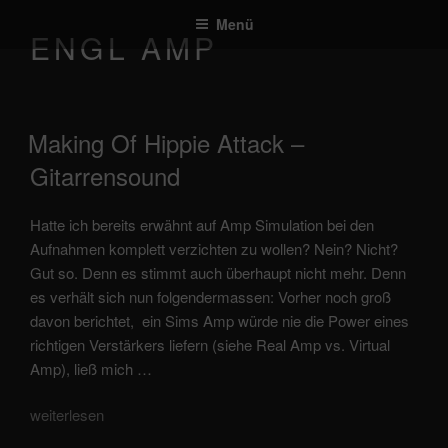
Zum
Menü
Inhalt
ENGL AMP
springen
veröffentlicht
Making Of Hippie Attack –
am
Gitarrensound
Hatte ich bereits erwähnt auf Amp Simulation bei den
Aufnahmen komplett verzichten zu wollen? Nein? Nicht?
Gut so. Denn es stimmt auch überhaupt nicht mehr. Denn
es verhält sich nun folgendermassen: Vorher noch groß
davon berichtet, ein Sims Amp würde nie die Power eines
richtigen Verstärkers liefern (siehe Real Amp vs. Virtual
Amp), ließ mich …
„Making
weiterlesen
of