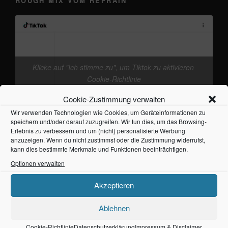
ROUGH MIX VOM REFRAIN
Klicke auf "Ich stimme zu", um Tiktok zu aktivieren
@frankieband
neuer Track von mir. mal wieder
Cookie-Richtlinie
den Kopf freikriegen
#Ostsee
#Fehmarn
♬
Cookie-Zustimmung verwalten
Originalton - Frankie
Ich stimme zu
Wir verwenden Technologien wie Cookies, um Geräteinformationen zu
speichern und/oder darauf zuzugreifen. Wir tun dies, um das Browsing-
Erlebnis zu verbessern und um (nicht) personalisierte Werbung
anzuzeigen. Wenn du nicht zustimmst oder die Zustimmung widerrufst,
kann dies bestimmte Merkmale und Funktionen beeinträchtigen.
Optionen verwalten
Akzeptieren
NEUESTE BEITRÄGE
Ablehnen
frankieband – Ballade vom einfachen Leben
1. August 2026
Cookie-Richtlinie
Datenschutzerklärung
Impressum & Disclaimer