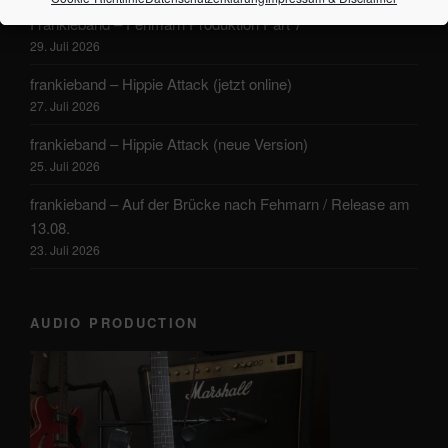
Frankieband – Fehmarn Produktion Part 7
29. Juli 2026
frankieband – Hippie Attack (jetzt online)
27. Juli 2026
frankieband – Hippie Attack (neue Version)
25. Juli 2026
frankieband – Auf der Brücke nach Fehmarn / Release am
13.08.
23. Juli 2026
AUDIO PRODUCTION