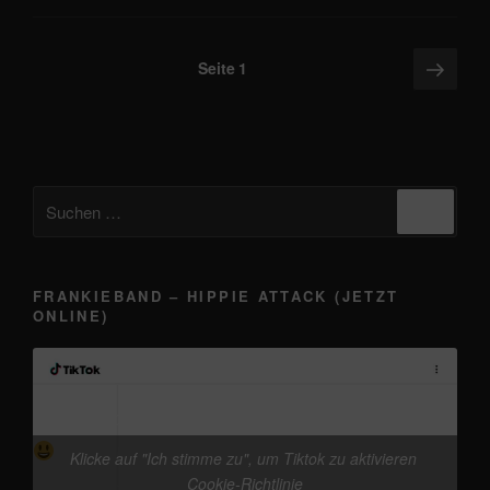
Sale!“
Seitennummerierung
Näch
Seite
1
Seite
der
Beiträge
Suchen
Suche
nach:
FRANKIEBAND – HIPPIE ATTACK (JETZT
ONLINE)
@frankieband
kleine Werbung in eigener Sache
vor dem 13.08. „Auf der Brücke nach
Klicke auf "Ich stimme zu", um Tiktok zu aktivieren
Fehmarn - frankieband“ Release, gibts schon die
Cookie-Richtlinie