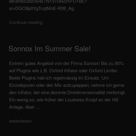
de/artist/2bz0S4z7N1Vi1AscmFOTbE?
si=DGO9p0YgTcqtMnE-R09_Ag
Summerwind
Continue reading
-
Project
Frankie
veröffentlicht
Sonnox Im Summer Sale!
am
Extrem gutes Angebot von der Firma Sonnox! Bis zu 90%
auf Plugins wie z.B. Oxford Inflator oder Oxford Limiter.
Beide Plugins hab ich regelmässig im Einsatz. Um
Einzelspuren oder den Mix aufzupeppen, nehme ich gerne
den Inflator, der eine dezente Dreidimensionalität reinbringt.
Ein wenig so, wie früher der Loudness Knopf an der Hifi
Anlage. Aber …
„Sonnox
weiterlesen
im
Summer