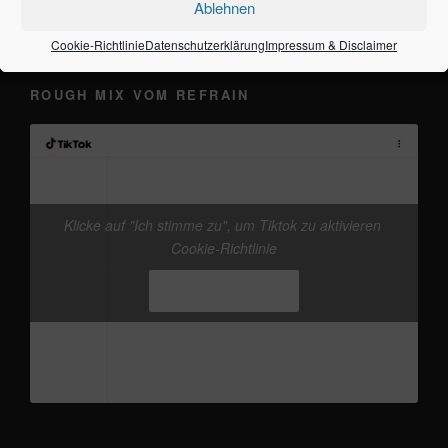
Ablehnen
Cookie-Richtlinie
Datenschutzerklärung
Impressum & Disclaimer
ROUGH MIX VOM REFRAIN
Klicke auf "Ich stimme zu", um Tiktok zu aktivieren
@frankieband
neuer Track von mir. mal wieder
Cookie-Richtlinie
den Kopf freikriegen
#Ostsee
#Fehmarn
♬
Originalton - Frankie
Ich stimme zu