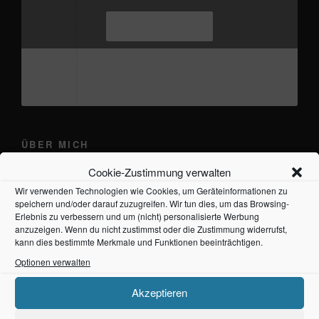
neue Version von Hippie Attack
#frankieband
Ich stimme zu
#hippieattack
#musicproduction
#distrokid
♬
Originalton - Frankie
ÜBER MICH
Cookie-Zustimmung verwalten
Wir verwenden Technologien wie Cookies, um Geräteinformationen zu
speichern und/oder darauf zuzugreifen. Wir tun dies, um das Browsing-
Erlebnis zu verbessern und um (nicht) personalisierte Werbung
anzuzeigen. Wenn du nicht zustimmst oder die Zustimmung widerrufst,
kann dies bestimmte Merkmale und Funktionen beeinträchtigen.
Optionen verwalten
Akzeptieren