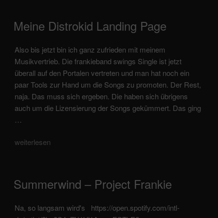
no
see
veröffentlicht
Meine Distrokid Landing Page
–
am
auf
Also bis jetzt bin ich ganz zufrieden mit meinem
der
Musikvertrieb. Die frankieband swings Single ist jetzt
Suche
überall auf den Portalen vertreten und man hat noch ein
nach
paar Tools zur Hand um die Songs zu promoten. Der Rest,
Inspiration“
naja. Das muss sich ergeben. Die haben sich übrigens
auch um die Lizensierung der Songs gekümmert. Das ging
…
„Meine
weiterlesen
Distrokid
Landing
Page“
veröffentlicht
Summerwind – Project Frankie
am
Na, so langsam wird's https://open.spotify.com/intl-