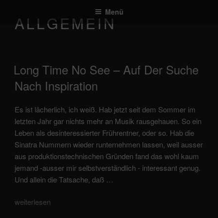
Zum
Menü
Inhalt
ALLGEMEIN
springen
veröffentlicht
Long Time No See – Auf Der Suche
am
Nach Inspiration
Es ist lächerlich, ich weiß. Hab jetzt seit dem Sommer im
letzten Jahr gar nichts mehr an Musik rausgehauen. So ein
Leben als desinteressierter Frührentner, oder so. Hab die
Sinatra Nummern wieder runternehmen lassen, weil ausser
aus produktionstechnischen Gründen fand das wohl kaum
jemand -ausser mir selbstverständlich - interessant genug.
Und allein die Tatsache, daß …
„Long
weiterlesen
time