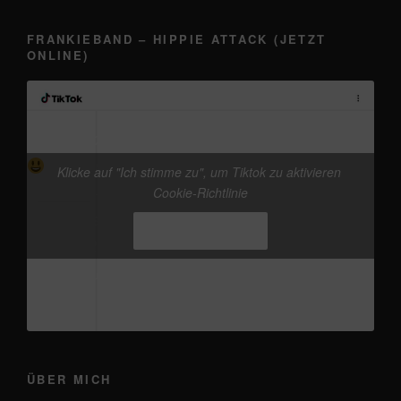
FRANKIEBAND – HIPPIE ATTACK (JETZT
ONLINE)
@frankieband
kleine Werbung in eigener Sache
vor dem 13.08. „Auf der Brücke nach
Klicke auf "Ich stimme zu", um Tiktok zu aktivieren
Fehmarn - frankieband“ Release, gibts schon die
Cookie-Richtlinie
neue Version von Hippie Attack
#frankieband
Ich stimme zu
#hippieattack
#musicproduction
#distrokid
♬
Originalton - Frankie
ÜBER MICH