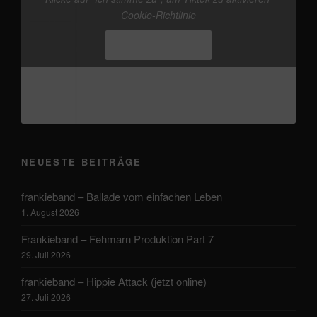
@frankieband
neuer Track von mir. mal wieder
Cookie-Richtlinie
den Kopf freikriegen
#Ostsee
#Fehmarn
♬
Originalton - Frankie
Ich stimme zu
NEUESTE BEITRÄGE
frankieband – Ballade vom einfachen Leben
1. August 2026
Frankieband – Fehmarn Produktion Part 7
29. Juli 2026
frankieband – Hippie Attack (jetzt online)
27. Juli 2026