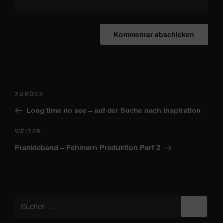
Beitragsnavigation
Vorheriger
ZURÜCK
Beitrag
Long time no see – auf der Suche nach Inspiration
Nächster
WEITER
Beitrag
Frankieband – Fehmarn Produktion Part 2
Suchen
Suche
nach: