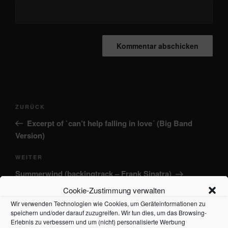
Beitragsnavigation
Vorheriger
ZURÜCK
Beitrag
Excerpt of `can’t help falling in love´ (Big Band
Version)
Nächster
WEITER
Beitrag
Summerwind (backingtrack – Frank Sinatra)
Cookie-Zustimmung verwalten
Wir verwenden Technologien wie Cookies, um Geräteinformationen zu
speichern und/oder darauf zuzugreifen. Wir tun dies, um das Browsing-
Erlebnis zu verbessern und um (nicht) personalisierte Werbung
Suchen