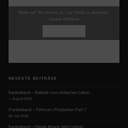
Klicke auf "Ich stimme zu", um Tiktok zu aktivieren
@frankieband
neuer Track von mir. mal wieder
Cookie-Richtlinie
den Kopf freikriegen
#Ostsee
#Fehmarn
♬
Originalton - Frankie
Ich stimme zu
NEUESTE BEITRÄGE
frankieband – Ballade vom einfachen Leben
1. August 2026
Frankieband – Fehmarn Produktion Part 7
29. Juli 2026
frankieband – Hippie Attack (jetzt online)