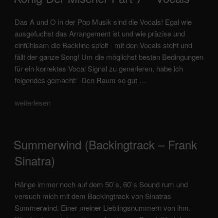
am
Das A und O in der Pop Musik sind die Vocals! Egal wie
ausgefuchst das Arrangement ist und wie präzise und
einfühlsam die Backline spielt - mit den Vocals steht und
fällt der ganze Song! Um die möglichst besten Bedingungen
für ein korrektes Vocal Signal zu generieren, habe ich
folgendes gemacht: -Den Raum so gut …
„König
weiterlesen
der
Mischer
Part
veröffentlicht
Summerwind (backingtrack – Frank
7
am
Sinatra)
–
vocals“
Hänge immer noch auf dem 50`s, 60`s Sound rum und
versuch mich mit dem Backingtrack von Sinatras
Summerwind. Einer meiner Lieblingsnummern von ihm.