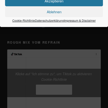
Akzeptieren
Ablehnen
Cookie-Richtlinie
Datenschutzerklärung
Impressum & Disclaimer
ROUGH MIX VOM REFRAIN
Klicke auf "Ich stimme zu", um Tiktok zu aktivieren
@frankieband
neuer Track von mir. mal wieder
Cookie-Richtlinie
den Kopf freikriegen
#Ostsee
#Fehmarn
♬
Originalton - Frankie
Ich stimme zu