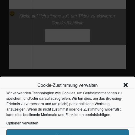
@frankieband
kleine Werbung in eigener Sache
vor dem 13.08. „Auf der Brücke nach
Klicke auf "Ich stimme zu", um Tiktok zu aktivieren
Fehmarn - frankieband“ Release, gibts schon die
Cookie-Richtlinie
neue Version von Hippie Attack
#frankieband
Ich stimme zu
#hippieattack
#musicproduction
#distrokid
♬
Originalton - Frankie
Cookie-Zustimmung verwalten
ÜBER MICH
Wir verwenden Technologien wie Cookies, um Geräteinformationen zu
speichern und/oder darauf zuzugreifen. Wir tun dies, um das Browsing-
Erlebnis zu verbessern und um (nicht) personalisierte Werbung
anzuzeigen. Wenn du nicht zustimmst oder die Zustimmung widerrufst,
kann dies bestimmte Merkmale und Funktionen beeinträchtigen.
Optionen verwalten