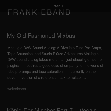
Zum
Menü
Inhalt
FRANKIEBAND
springen
veröffentlicht
My Old-Fashioned Mixbus
am
Making a DAW Sound Analog: A Dive into Tube Pre-Amps,
Tape Saturation, and Studio Pfütze Adventures Making a
DAW sound analog takes more than just slapping on some
plugins—it requires a good dose of empathy for the world of
tube pre-amps and tape saturation. I'm currently on the
seventh version of a reference track template, …
„my
weiterlesen
old-
fashioned
mixbus“
veröffentlicht
König Der Mischer Part 7 – Vocals