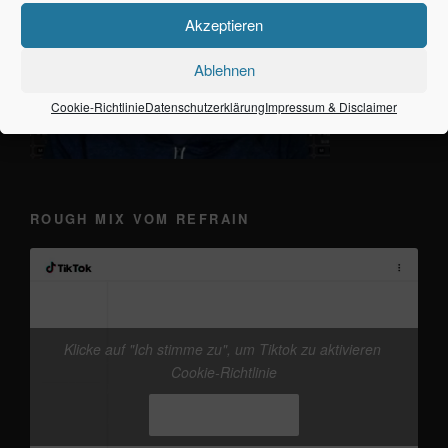
Akzeptieren
Ablehnen
Cookie-Richtlinie
Datenschutzerklärung
Impressum & Disclaimer
ROUGH MIX VOM REFRAIN
Klicke auf "Ich stimme zu", um Tiktok zu aktivieren
@frankieband
neuer Track von mir. mal wieder
Cookie-Richtlinie
den Kopf freikriegen
#Ostsee
#Fehmarn
♬
Originalton - Frankie
Ich stimme zu