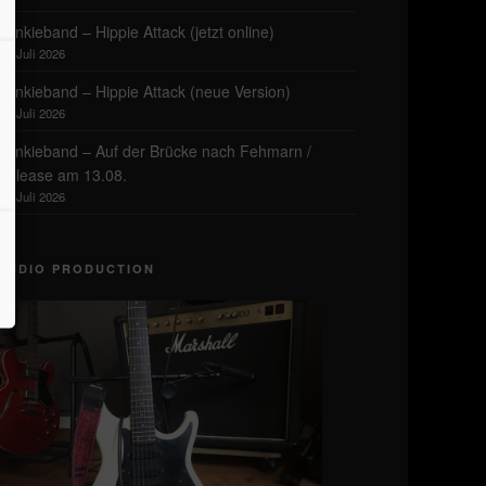
frankieband – Hippie Attack (jetzt online)
27. Juli 2026
frankieband – Hippie Attack (neue Version)
25. Juli 2026
frankieband – Auf der Brücke nach Fehmarn /
Release am 13.08.
23. Juli 2026
AUDIO PRODUCTION