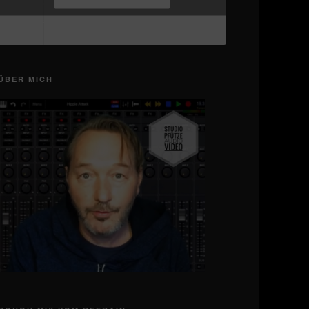
#musicproduction
#distrokid
♬
Originalton - Frankie
ÜBER MICH