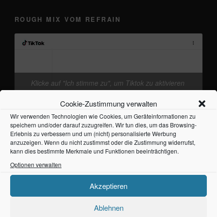
ROUGH MIX VOM REFRAIN
Klicke auf "Ich stimme zu", um Tiktok zu aktivieren
@frankieband
neuer Track von mir. mal wieder
Cookie-Richtlinie
den Kopf freikriegen
#Ostsee
#Fehmarn
♬
Cookie-Zustimmung verwalten
Originalton - Frankie
Ich stimme zu
Wir verwenden Technologien wie Cookies, um Geräteinformationen zu
speichern und/oder darauf zuzugreifen. Wir tun dies, um das Browsing-
Erlebnis zu verbessern und um (nicht) personalisierte Werbung
anzuzeigen. Wenn du nicht zustimmst oder die Zustimmung widerrufst,
kann dies bestimmte Merkmale und Funktionen beeinträchtigen.
Optionen verwalten
Akzeptieren
NEUESTE BEITRÄGE
Ablehnen