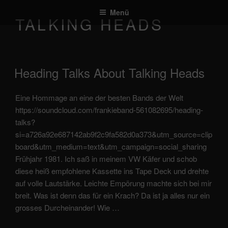
Zum
Menü
Inhalt
TALKING HEADS
springen
veröffentlicht
Heading Talks About Talking Heads
am
Eine Hommage an eine der besten Bands der Welt
https://soundcloud.com/frankieband-561082695/heading-
talks?
si=a726a92e687142ab9f2c9fa582d0a373&utm_source=clip
board&utm_medium=text&utm_campaign=social_sharing
Frühjahr 1981. Ich saß in meinem VW Käfer und schob
diese heiß empfohlene Kassette ins Tape Deck und drehte
auf volle Lautstärke. Leichte Empörung machte sich bei mir
breit. Was ist denn das für ein Krach? Da ist ja alles nur ein
grosses Durcheinander! Wie …