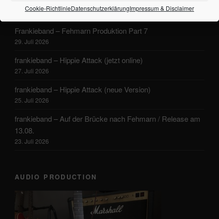
frankieband – Ballade vom einfachen Leben
Cookie-Richtlinie
Datenschutzerklärung
Impressum & Disclaimer
1. August 2026
Frankieband – Fehmarn Produktion Part 7
29. Juli 2026
frankieband – Hippie Attack (jetzt online)
27. Juli 2026
frankieband – Hippie Attack (neue Version)
25. Juli 2026
frankieband – Auf der Brücke nach Fehmarn / Release am
13.08.
23. Juli 2026
AUDIO PRODUCTION