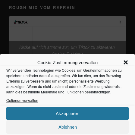
ROUGH MIX VOM REFRAIN
Klicke auf "Ich stimme zu", um Tiktok zu aktivieren
@frankieband
neuer Track von mir. mal wieder
Cookie-Richtlinie
den Kopf freikriegen
#Ostsee
#Fehmarn
♬
Cookie-Zustimmung verwalten
Originalton - Frankie
Ich stimme zu
Wir verwenden Technologien wie Cookies, um Geräteinformationen zu
speichern und/oder darauf zuzugreifen. Wir tun dies, um das Browsing-
Erlebnis zu verbessern und um (nicht) personalisierte Werbung
anzuzeigen. Wenn du nicht zustimmst oder die Zustimmung widerrufst,
kann dies bestimmte Merkmale und Funktionen beeinträchtigen.
Optionen verwalten
Akzeptieren
NEUESTE BEITRÄGE
Ablehnen
frankieband – Ballade vom einfachen Leben