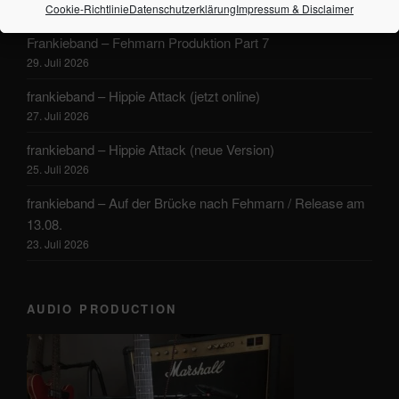
Cookie-Richtlinie
Datenschutzerklärung
Impressum & Disclaimer
1. August 2026
Frankieband – Fehmarn Produktion Part 7
29. Juli 2026
frankieband – Hippie Attack (jetzt online)
27. Juli 2026
frankieband – Hippie Attack (neue Version)
25. Juli 2026
frankieband – Auf der Brücke nach Fehmarn / Release am
13.08.
23. Juli 2026
AUDIO PRODUCTION