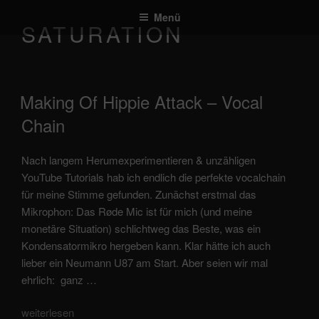
Zum
Menü
Inhalt
SATURATION
springen
veröffentlicht
Making Of Hippie Attack – Vocal
am
Chain
Nach langem Herumexperimentieren & unzähligen
YouTube Tutorials hab ich endlich die perfekte vocalchain
für meine Stimme gefunden. Zunächst erstmal das
Mikrophon: Das Røde Mic ist für mich (und meine
monetäre Situation) schlichtweg das Beste, was ein
Kondensatormikro hergeben kann. Klar hätte ich auch
lieber ein Neumann U87 am Start. Aber seien wir mal
ehrlich: ganz …
„Making
weiterlesen