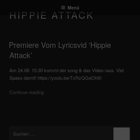
Zum
Menü
Inhalt
HIPPIE ATTACK
springen
veröffentlicht
Premiere Vom Lyricsvid ‘Hippie
am
Attack’
Am 24.08. 15:30 kommt der song & das Video raus. Viel
Spass damit! https://youtu.be/TxRzQGaOhI0
Premiere
Continue reading
vom
lyricsvid
'Hippie
Attack'
Suchen
Suche
nach: