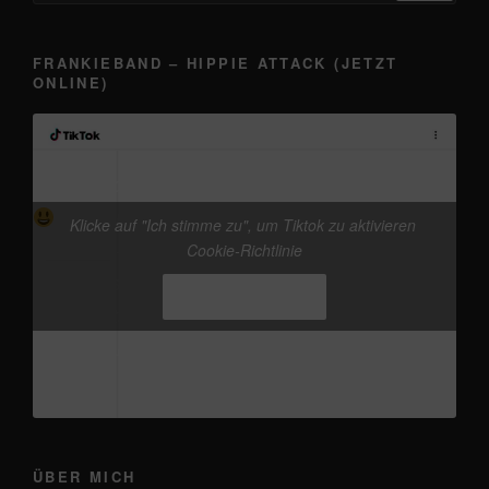
FRANKIEBAND – HIPPIE ATTACK (JETZT
ONLINE)
@frankieband
kleine Werbung in eigener Sache
vor dem 13.08. „Auf der Brücke nach
Klicke auf "Ich stimme zu", um Tiktok zu aktivieren
Fehmarn - frankieband“ Release, gibts schon die
Cookie-Richtlinie
neue Version von Hippie Attack
#frankieband
Ich stimme zu
#hippieattack
#musicproduction
#distrokid
♬
Originalton - Frankie
ÜBER MICH