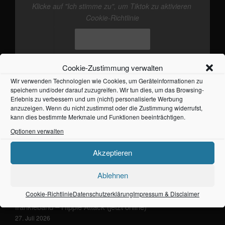
Klicke auf "Ich stimme zu", um Tiktok zu aktivieren
@frankieband
neuer Track von mir. mal wieder
Cookie-Richtlinie
den Kopf freikriegen
#Ostsee
#Fehmarn
♬
Originalton - Frankie
Ich stimme zu
Cookie-Zustimmung verwalten
Wir verwenden Technologien wie Cookies, um Geräteinformationen zu
speichern und/oder darauf zuzugreifen. Wir tun dies, um das Browsing-
Erlebnis zu verbessern und um (nicht) personalisierte Werbung
anzuzeigen. Wenn du nicht zustimmst oder die Zustimmung widerrufst,
kann dies bestimmte Merkmale und Funktionen beeinträchtigen.
NEUESTE BEITRÄGE
Optionen verwalten
frankieband – Ballade vom einfachen Leben
Akzeptieren
1. August 2026
Ablehnen
Frankieband – Fehmarn Produktion Part 7
29. Juli 2026
Cookie-Richtlinie
Datenschutzerklärung
Impressum & Disclaimer
frankieband – Hippie Attack (jetzt online)
27. Juli 2026