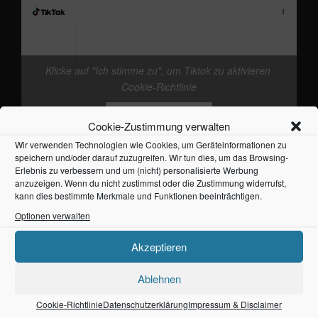
Klicke auf "Ich stimme zu", um Tiktok zu aktivieren
@frankieband
neuer Track von mir. mal wieder
Cookie-Richtlinie
den Kopf freikriegen
#Ostsee
#Fehmarn
♬
Originalton - Frankie
Ich stimme zu
Cookie-Zustimmung verwalten
Wir verwenden Technologien wie Cookies, um Geräteinformationen zu
speichern und/oder darauf zuzugreifen. Wir tun dies, um das Browsing-
Erlebnis zu verbessern und um (nicht) personalisierte Werbung
anzuzeigen. Wenn du nicht zustimmst oder die Zustimmung widerrufst,
kann dies bestimmte Merkmale und Funktionen beeinträchtigen.
Optionen verwalten
NEUESTE BEITRÄGE
Akzeptieren
frankieband – Ballade vom einfachen Leben
Ablehnen
1. August 2026
Cookie-Richtlinie
Datenschutzerklärung
Impressum & Disclaimer
Frankieband – Fehmarn Produktion Part 7