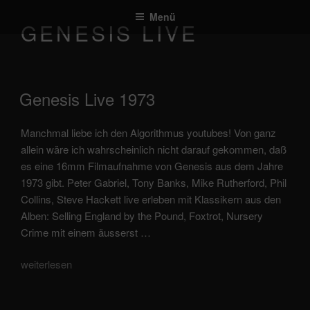
Zum
Menü
Inhalt
GENESIS LIVE
springen
veröffentlicht
Genesis Live 1973
am
Manchmal liebe ich den Algorithmus youtubes! Von ganz
allein wäre ich wahrscheinlich nicht darauf gekommen, daß
es eine 16mm Filmaufnahme von Genesis aus dem Jahre
1973 gibt. Peter Gabriel, Tony Banks, Mike Rutherford, Phil
Collins, Steve Hackett live erleben mit Klassikern aus den
Alben: Selling England by the Pound, Foxtrot, Nursery
Crime mit einem äusserst …
„Genesis
weiterlesen
live
1973“