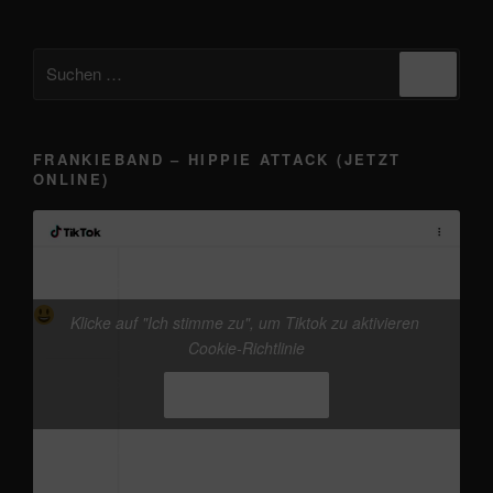
Suchen
Suche
nach:
FRANKIEBAND – HIPPIE ATTACK (JETZT
ONLINE)
@frankieband
kleine Werbung in eigener Sache
vor dem 13.08. „Auf der Brücke nach
Klicke auf "Ich stimme zu", um Tiktok zu aktivieren
Fehmarn - frankieband“ Release, gibts schon die
Cookie-Richtlinie
neue Version von Hippie Attack
#frankieband
Ich stimme zu
#hippieattack
#musicproduction
#distrokid
♬
Originalton - Frankie