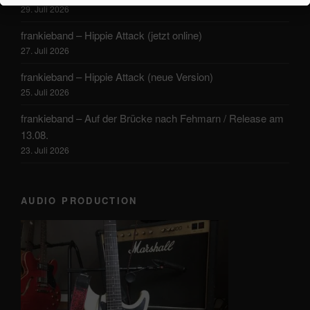
29. Juli 2026
frankieband – Hippie Attack (jetzt online)
27. Juli 2026
frankieband – Hippie Attack (neue Version)
25. Juli 2026
frankieband – Auf der Brücke nach Fehmarn / Release am
13.08.
23. Juli 2026
AUDIO PRODUCTION