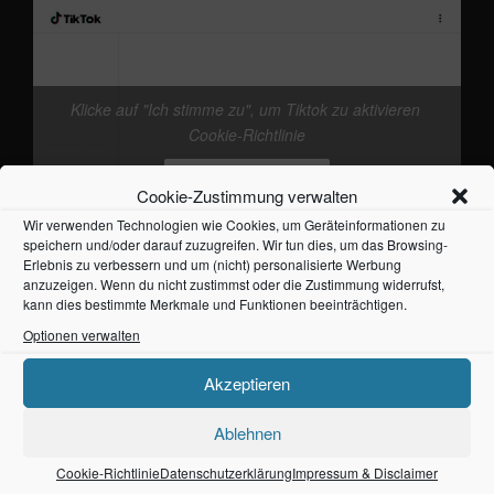
Klicke auf "Ich stimme zu", um Tiktok zu aktivieren
@frankieband
neuer Track von mir. mal wieder
Cookie-Richtlinie
den Kopf freikriegen
#Ostsee
#Fehmarn
♬
Originalton - Frankie
Ich stimme zu
Cookie-Zustimmung verwalten
Wir verwenden Technologien wie Cookies, um Geräteinformationen zu
speichern und/oder darauf zuzugreifen. Wir tun dies, um das Browsing-
Erlebnis zu verbessern und um (nicht) personalisierte Werbung
anzuzeigen. Wenn du nicht zustimmst oder die Zustimmung widerrufst,
kann dies bestimmte Merkmale und Funktionen beeinträchtigen.
Optionen verwalten
NEUESTE BEITRÄGE
Akzeptieren
frankieband – Ballade vom einfachen Leben
Ablehnen
1. August 2026
Cookie-Richtlinie
Datenschutzerklärung
Impressum & Disclaimer
Frankieband – Fehmarn Produktion Part 7