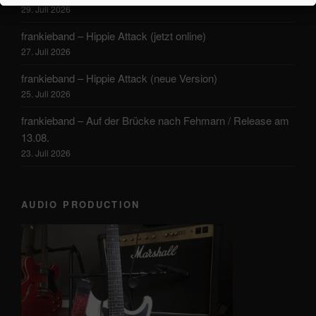
29. Juli 2026
frankieband – Hippie Attack (jetzt online)
27. Juli 2026
frankieband – Hippie Attack (neue Version)
25. Juli 2026
frankieband – Auf der Brücke nach Fehmarn / Release am
13.08.
23. Juli 2026
AUDIO PRODUCTION