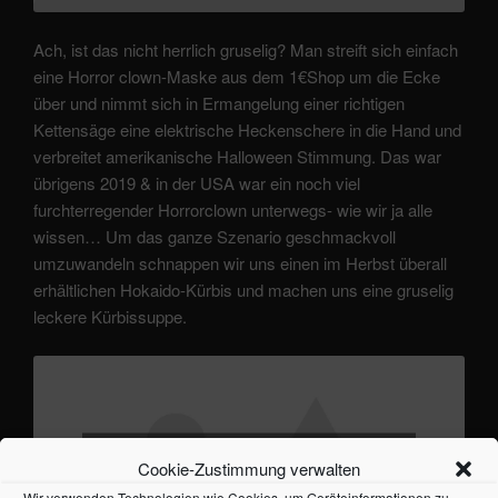
Ach, ist das nicht herrlich gruselig? Man streift sich einfach
eine Horror clown-Maske aus dem 1€Shop um die Ecke
über und nimmt sich in Ermangelung einer richtigen
Kettensäge eine elektrische Heckenschere in die Hand und
verbreitet amerikanische Halloween Stimmung. Das war
übrigens 2019 & in der USA war ein noch viel
furchterregender Horrorclown unterwegs- wie wir ja alle
wissen… Um das ganze Szenario geschmackvoll
umzuwandeln schnappen wir uns einen im Herbst überall
erhältlichen Hokaido-Kürbis und machen uns eine gruselig
leckere Kürbissuppe.
Klicke auf "Ich stimme zu", um Youtube zu
Cookie-Zustimmung verwalten
aktivieren
Wir verwenden Technologien wie Cookies, um Geräteinformationen zu