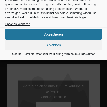
Cookie-Richtlinie
speichern und/oder darauf zuzugreifen. Wir tun dies, um das Browsing-
Erlebnis zu verbessern und um (nicht) personalisierte Werbung
Ich stimme zu
anzuzeigen. Wenn du nicht zustimmst oder die Zustimmung widerrufst,
kann dies bestimmte Merkmale und Funktionen beeinträchtigen.
Optionen verwalten
Akzeptieren
Bei jeder Party bei Studio Pfütze wird für Nichtvegetarier
Ablehnen
zum Kölschfäßchen ein Krustenbraten serviert.
Cookie-Richtlinie
Datenschutzerklärung
Impressum & Disclaimer
Das ist immer eine gute Grundlage für lange Nächte.
Klicke auf "Ich stimme zu", um Youtube zu
aktivieren
Cookie-Richtlinie
Ich stimme zu