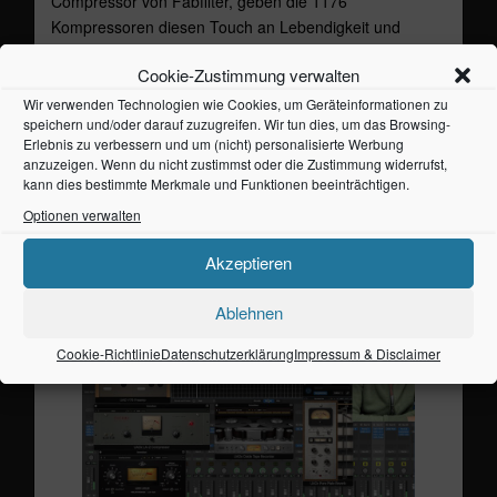
Compressor von Fabfilter, geben die 1176
Kompressoren diesen Touch an Lebendigkeit und
Dynamik wider, den programmierte Drums und
Cookie-Zustimmung verwalten
Basslines oft vermissen lassen. Mit den richtigen
Handgriffen klingt es tatsächlich so, als ob man neben
Wir verwenden Technologien wie Cookies, um Geräteinformationen zu
speichern und/oder darauf zuzugreifen. Wir tun dies, um das Browsing-
einem schnaufenden Drummer und Bassisten sitzt. Also
Erlebnis zu verbessern und um (nicht) personalisierte Werbung
genau der Sound, den ich für die Produktion der
anzuzeigen. Wenn du nicht zustimmst oder die Zustimmung widerrufst,
Frankieband brauche: Einen natürlich klingenden,
kann dies bestimmte Merkmale und Funktionen beeinträchtigen.
analog transparenten Sound. Wie es funktioniert, wird
Optionen verwalten
im folgenden Video von Universal Audio ohne viel
Tamtam drumrum kurz erklärt:
Akzeptieren
Ablehnen
Cookie-Richtlinie
Datenschutzerklärung
Impressum & Disclaimer